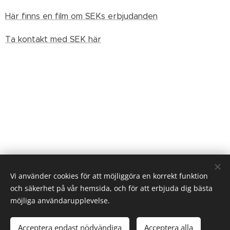
Här finns en film om SEKs erbjudanden
Ta kontakt med SEK här
Vi använder cookies för att möjliggöra en korrekt funktion
och säkerhet på vår hemsida, och för att erbjuda dig bästa
möjliga användarupplevelse.
Acceptera endast nödvändiga
Acceptera alla
Alla rättigheter tillhör Svenska Kapitalguiden AB 2021