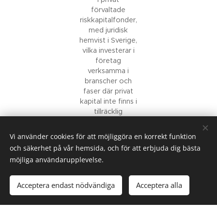
förvaltade
riskkapitalfonder,
med juridisk
hemvist i Sverige,
vilka investerar i
företag
verksamma i
branscher och
faser där privat
kapital inte finns i
tillräcklig
omfattning.
Vi använder cookies för att möjliggöra en korrekt funktion
och säkerhet på vår hemsida, och för att erbjuda dig bästa
möjliga användarupplevelse.
Acceptera endast nödvändiga
Acceptera alla
Alla rättigheter tillhör Svenska Kapitalguiden AB 2021
Cookies