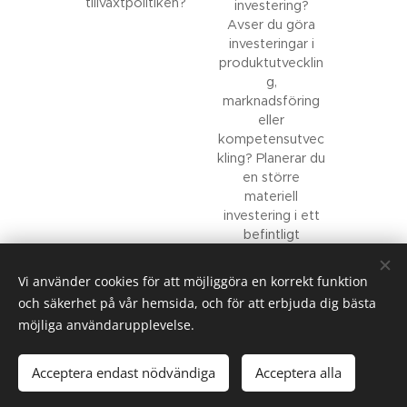
tillväxtpolitiken?
investering?
Avser du göra
investeringar i
produktutvecklin
g,
marknadsföring
eller
kompetensutvec
kling? Planerar du
en större
materiell
investering i ett
befintligt
företag?
Vi använder cookies för att möjliggöra en korrekt funktion
och säkerhet på vår hemsida, och för att erbjuda dig bästa
möjliga användarupplevelse.
Acceptera endast nödvändiga
Acceptera alla
Alla rättigheter tillhör Svenska Kapitalguiden AB 2021
Cookies