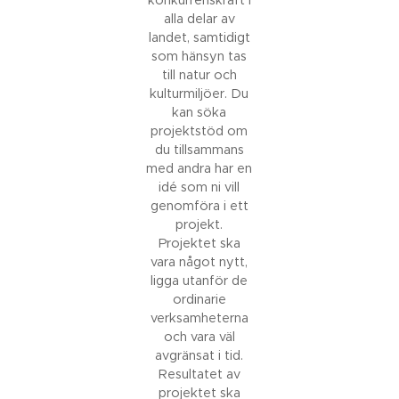
konkurrenskraft i
alla delar av
landet, samtidigt
som hänsyn tas
till natur och
kulturmiljöer. Du
kan söka
projektstöd om
du tillsammans
med andra har en
idé som ni vill
genomföra i ett
projekt.
Projektet ska
vara något nytt,
ligga utanför de
ordinarie
verksamheterna
och vara väl
avgränsat i tid.
Resultatet av
projektet ska