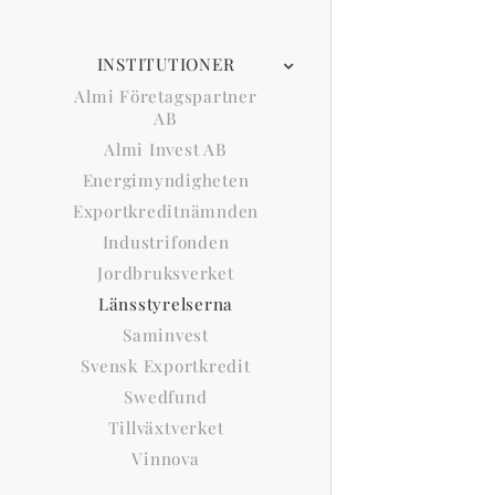
INSTITUTIONER
Almi Företagspartner
AB
Almi Invest AB
Energimyndigheten
Exportkreditnämnden
Industrifonden
Jordbruksverket
Länsstyrelserna
Saminvest
Svensk Exportkredit
Swedfund
Tillväxtverket
Vinnova