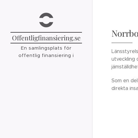
https://www.offentligfinansiering.se/
Norrbo
Offentligfinansiering.se
En samlingsplats för
Länsstyrels
offentlig finansiering i
utveckling
Sverige
jämställdhet
Som en del 
direkta ins