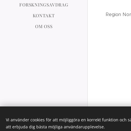
FORSKNINGSAVDRAG
Region No
KONTAKT
OM OSS
Alla rättigheter tillhör Svenska
Vi använder cookies för att möjliggöra en korrekt funktion och 
Kapitalguiden AB 2021
att erbjuda dig bästa möjliga användarupplevelse.