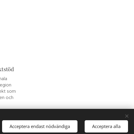
ktstöd
nala
Region
jekt som
ten och
Acceptera endast nödvändiga
Acceptera alla