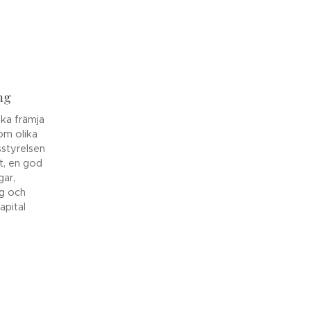
ng
ska främja
nom olika
sstyrelsen
at, en god
gar,
ng och
kapital