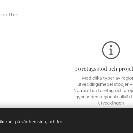
rrbotten
Företagsstöd och proje
Med olika typer av regio
utvecklingsmedel stödjer 
Norrbotten företag och pro
gynnar den regionala tillväx
utvecklingen
säkerhet på vår hemsida, och för