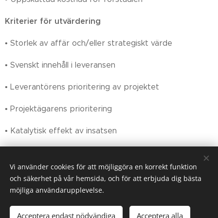
Kriterier för utvärdering
• Storlek av affär och/eller strategiskt värde
• Svenskt innehåll i leveransen
• Leverantörens prioritering av projektet
• Projektägarens prioritering
• Katalytisk effekt av insatsen
• Genomförbarhet och lämplighet
Vi använder cookies för att möjliggöra en korrekt funktion
och säkerhet på vår hemsida, och för att erbjuda dig bästa
möjliga användarupplevelse.
Acceptera endast nödvändiga
Acceptera alla
Alla rättigheter tillhör Svenska Kapitalguiden AB 2021