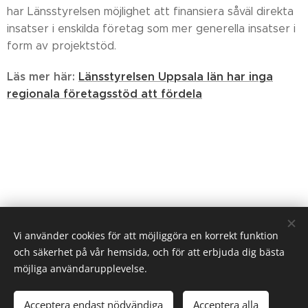
har Länsstyrelsen möjlighet att finansiera såväl direkta
insatser i enskilda företag som mer generella insatser i
form av projektstöd.
Läs mer här:
Länsstyrelsen Uppsala län har inga
regionala företagsstöd att fördela
Vi använder cookies för att möjliggöra en korrekt funktion
och säkerhet på vår hemsida, och för att erbjuda dig bästa
möjliga användarupplevelse.
Acceptera endast nödvändiga
Acceptera alla
Alla rättigheter tillhör Svenska Kapitalguiden AB 2021