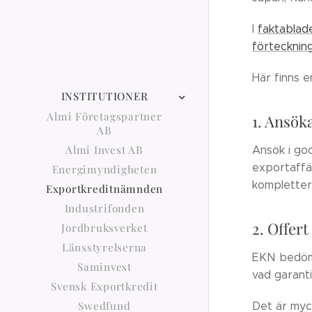
I
faktablad
förtecknin
Här finns 
INSTITUTIONER
Almi Företagspartner
1. Ansök
AB
Almi Invest AB
Ansök i god
exportaffär
Energimyndigheten
kompletter
Exportkreditnämnden
Industrifonden
2. Offert
Jordbruksverket
Länsstyrelserna
EKN bedömer
Saminvest
vad garanti
Svensk Exportkredit
Swedfund
Det är myck