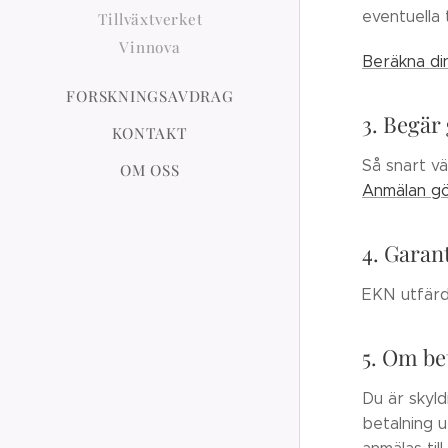
eventuella 
Tillväxtverket
Vinnova
Beräkna di
FORSKNINGSAVDRAG
3. Begär
KONTAKT
Så snart vä
OM OSS
Anmälan gö
4. Garan
EKN utfärd
5. Om be
Du är skyld
betalning u