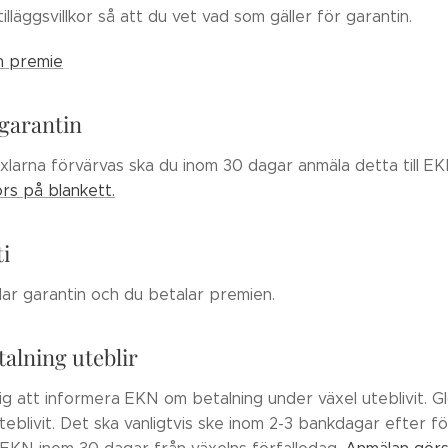
tilläggsvillkor så att du vet vad som gäller för garantin.
n premie
 garantin
xlarna förvärvas ska du inom 30 dagar anmäla detta till EKN
rs på blankett.
ti
ar garantin och du betalar premien.
talning uteblir
ig att informera EKN om betalning under växel uteblivit. 
teblivit. Det ska vanligtvis ske inom 2-3 bankdagar efter f