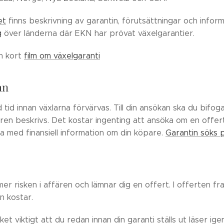
et
finns beskrivning av garantin, förutsättningar och infor
g
över länderna där EKN har prövat växelgarantier.
en kort
film om växelgaranti
an
 tid innan växlarna förvärvas. Till din ansökan ska du bifog
en beskrivs. Det kostar ingenting att ansöka om en offert
a med finansiell information om din köpare.
Garantin söks p
 risken i affären och lämnar dig en offert. I offerten fram
n kostar.
et viktigt att du redan innan din garanti ställs ut läser ig