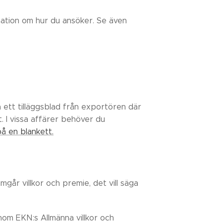
mation om hur du ansöker. Se även
a ett tilläggsblad från exportören där
. I vissa affärer behöver du
å en blankett.
går villkor och premie, det vill säga
enom EKN:s Allmänna villkor och