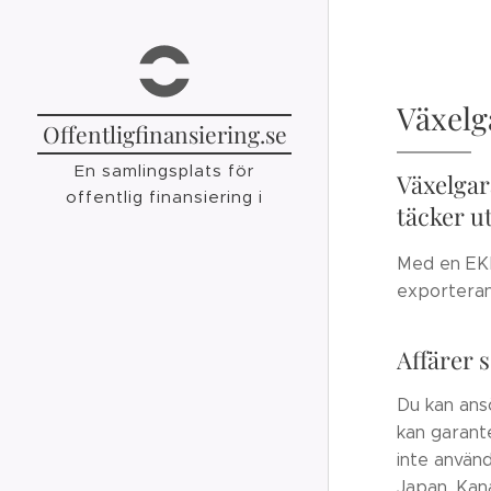
https://www.offentligfinansiering.se/
Växelg
Offentligfinansiering.se
En samlingsplats för
Växelgara
offentlig finansiering i
täcker u
Sverige
Med en EKN
exporterand
Affärer 
Du kan ans
kan garant
inte använd
Japan, Kan